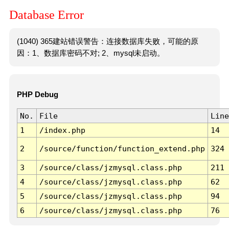
Database Error
(1040) 365建站错误警告：连接数据库失败，可能的原
因：1、数据库密码不对; 2、mysql未启动。
PHP Debug
No.
File
Line
1
/index.php
14
2
/source/function/function_extend.php
324
3
/source/class/jzmysql.class.php
211
4
/source/class/jzmysql.class.php
62
5
/source/class/jzmysql.class.php
94
6
/source/class/jzmysql.class.php
76