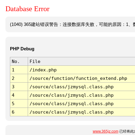
Database Error
(1040) 365建站错误警告：连接数据库失败，可能的原因：1、数
PHP Debug
No.
File
1
/index.php
2
/source/function/function_extend.php
3
/source/class/jzmysql.class.php
4
/source/class/jzmysql.class.php
5
/source/class/jzmysql.class.php
6
/source/class/jzmysql.class.php
www.365jz.com
已经将此