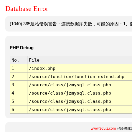
Database Error
(1040) 365建站错误警告：连接数据库失败，可能的原因：1、数
PHP Debug
No.
File
1
/index.php
2
/source/function/function_extend.php
3
/source/class/jzmysql.class.php
4
/source/class/jzmysql.class.php
5
/source/class/jzmysql.class.php
6
/source/class/jzmysql.class.php
www.365jz.com
已经将此