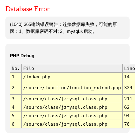
Database Error
(1040) 365建站错误警告：连接数据库失败，可能的原
因：1、数据库密码不对; 2、mysql未启动。
PHP Debug
No.
File
Line
1
/index.php
14
2
/source/function/function_extend.php
324
3
/source/class/jzmysql.class.php
211
4
/source/class/jzmysql.class.php
62
5
/source/class/jzmysql.class.php
94
6
/source/class/jzmysql.class.php
76