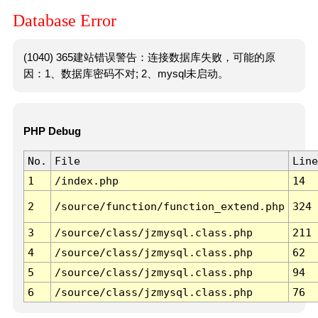
Database Error
(1040) 365建站错误警告：连接数据库失败，可能的原
因：1、数据库密码不对; 2、mysql未启动。
PHP Debug
No.
File
Line
1
/index.php
14
2
/source/function/function_extend.php
324
3
/source/class/jzmysql.class.php
211
4
/source/class/jzmysql.class.php
62
5
/source/class/jzmysql.class.php
94
6
/source/class/jzmysql.class.php
76