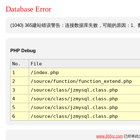
Database Error
(1040) 365建站错误警告：连接数据库失败，可能的原因：1、数
PHP Debug
No.
File
1
/index.php
2
/source/function/function_extend.php
3
/source/class/jzmysql.class.php
4
/source/class/jzmysql.class.php
5
/source/class/jzmysql.class.php
6
/source/class/jzmysql.class.php
www.365jz.com
已经将此