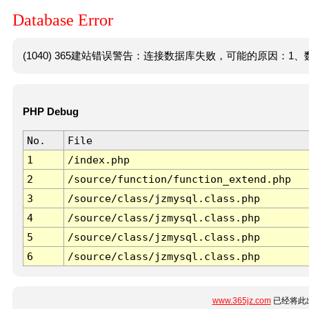
Database Error
(1040) 365建站错误警告：连接数据库失败，可能的原因：1、数
PHP Debug
No.
File
1
/index.php
2
/source/function/function_extend.php
3
/source/class/jzmysql.class.php
4
/source/class/jzmysql.class.php
5
/source/class/jzmysql.class.php
6
/source/class/jzmysql.class.php
www.365jz.com
已经将此