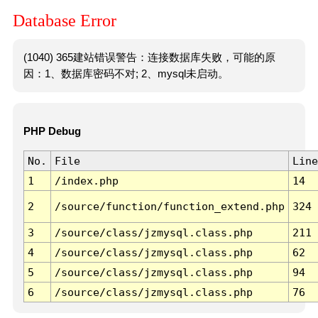
Database Error
(1040) 365建站错误警告：连接数据库失败，可能的原
因：1、数据库密码不对; 2、mysql未启动。
PHP Debug
No.
File
Line
1
/index.php
14
2
/source/function/function_extend.php
324
3
/source/class/jzmysql.class.php
211
4
/source/class/jzmysql.class.php
62
5
/source/class/jzmysql.class.php
94
6
/source/class/jzmysql.class.php
76