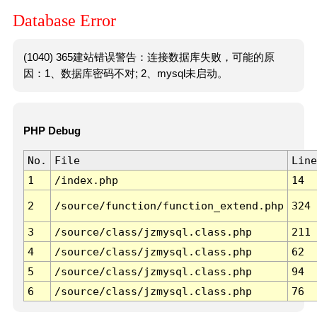
Database Error
(1040) 365建站错误警告：连接数据库失败，可能的原
因：1、数据库密码不对; 2、mysql未启动。
PHP Debug
No.
File
Line
1
/index.php
14
2
/source/function/function_extend.php
324
3
/source/class/jzmysql.class.php
211
4
/source/class/jzmysql.class.php
62
5
/source/class/jzmysql.class.php
94
6
/source/class/jzmysql.class.php
76