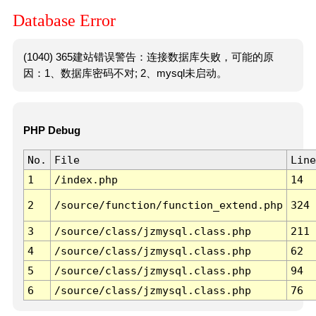
Database Error
(1040) 365建站错误警告：连接数据库失败，可能的原
因：1、数据库密码不对; 2、mysql未启动。
PHP Debug
No.
File
Line
1
/index.php
14
2
/source/function/function_extend.php
324
3
/source/class/jzmysql.class.php
211
4
/source/class/jzmysql.class.php
62
5
/source/class/jzmysql.class.php
94
6
/source/class/jzmysql.class.php
76