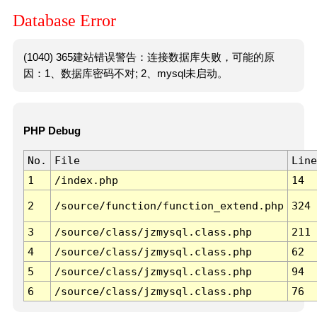
Database Error
(1040) 365建站错误警告：连接数据库失败，可能的原
因：1、数据库密码不对; 2、mysql未启动。
PHP Debug
No.
File
Line
1
/index.php
14
2
/source/function/function_extend.php
324
3
/source/class/jzmysql.class.php
211
4
/source/class/jzmysql.class.php
62
5
/source/class/jzmysql.class.php
94
6
/source/class/jzmysql.class.php
76