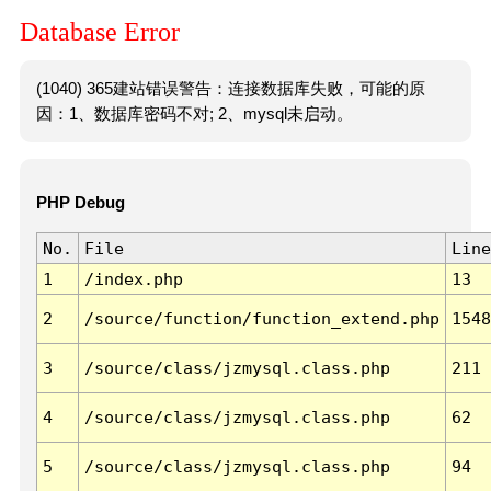
Database Error
(1040) 365建站错误警告：连接数据库失败，可能的原
因：1、数据库密码不对; 2、mysql未启动。
PHP Debug
No.
File
Line
1
/index.php
13
2
/source/function/function_extend.php
1548
3
/source/class/jzmysql.class.php
211
4
/source/class/jzmysql.class.php
62
5
/source/class/jzmysql.class.php
94