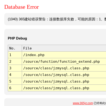
Database Error
(1040) 365建站错误警告：连接数据库失败，可能的原因：1、数
PHP Debug
No.
File
1
/index.php
2
/source/function/function_extend.php
3
/source/class/jzmysql.class.php
4
/source/class/jzmysql.class.php
5
/source/class/jzmysql.class.php
6
/source/class/jzmysql.class.php
www.365jz.com
已经将此