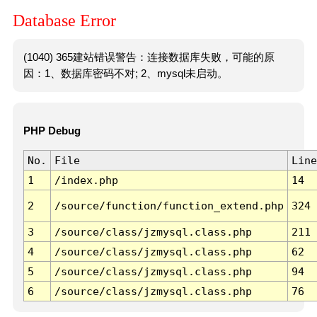
Database Error
(1040) 365建站错误警告：连接数据库失败，可能的原
因：1、数据库密码不对; 2、mysql未启动。
PHP Debug
No.
File
Line
1
/index.php
14
2
/source/function/function_extend.php
324
3
/source/class/jzmysql.class.php
211
4
/source/class/jzmysql.class.php
62
5
/source/class/jzmysql.class.php
94
6
/source/class/jzmysql.class.php
76