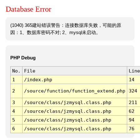
Database Error
(1040) 365建站错误警告：连接数据库失败，可能的原
因：1、数据库密码不对; 2、mysql未启动。
PHP Debug
No.
File
Line
1
/index.php
14
2
/source/function/function_extend.php
324
3
/source/class/jzmysql.class.php
211
4
/source/class/jzmysql.class.php
62
5
/source/class/jzmysql.class.php
94
6
/source/class/jzmysql.class.php
76