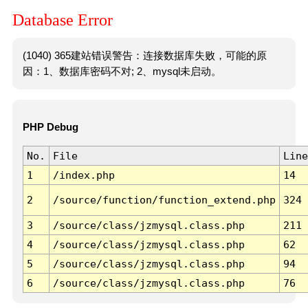
Database Error
(1040) 365建站错误警告：连接数据库失败，可能的原
因：1、数据库密码不对; 2、mysql未启动。
PHP Debug
No.
File
Line
1
/index.php
14
2
/source/function/function_extend.php
324
3
/source/class/jzmysql.class.php
211
4
/source/class/jzmysql.class.php
62
5
/source/class/jzmysql.class.php
94
6
/source/class/jzmysql.class.php
76