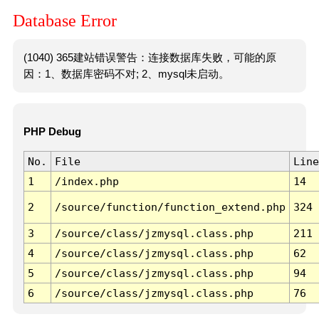
Database Error
(1040) 365建站错误警告：连接数据库失败，可能的原
因：1、数据库密码不对; 2、mysql未启动。
PHP Debug
No.
File
Line
1
/index.php
14
2
/source/function/function_extend.php
324
3
/source/class/jzmysql.class.php
211
4
/source/class/jzmysql.class.php
62
5
/source/class/jzmysql.class.php
94
6
/source/class/jzmysql.class.php
76