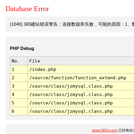
Database Error
(1040) 365建站错误警告：连接数据库失败，可能的原因：1、数
PHP Debug
No.
File
1
/index.php
2
/source/function/function_extend.php
3
/source/class/jzmysql.class.php
4
/source/class/jzmysql.class.php
5
/source/class/jzmysql.class.php
6
/source/class/jzmysql.class.php
www.365jz.com
已经将此