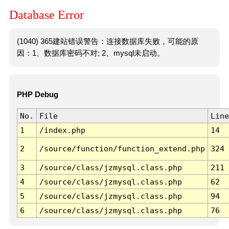
Database Error
(1040) 365建站错误警告：连接数据库失败，可能的原
因：1、数据库密码不对; 2、mysql未启动。
PHP Debug
No.
File
Line
1
/index.php
14
2
/source/function/function_extend.php
324
3
/source/class/jzmysql.class.php
211
4
/source/class/jzmysql.class.php
62
5
/source/class/jzmysql.class.php
94
6
/source/class/jzmysql.class.php
76