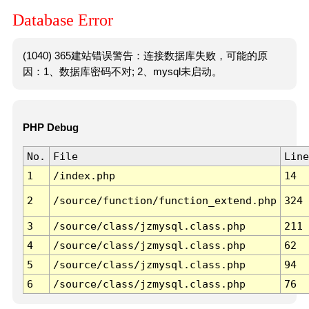
Database Error
(1040) 365建站错误警告：连接数据库失败，可能的原
因：1、数据库密码不对; 2、mysql未启动。
PHP Debug
No.
File
Line
1
/index.php
14
2
/source/function/function_extend.php
324
3
/source/class/jzmysql.class.php
211
4
/source/class/jzmysql.class.php
62
5
/source/class/jzmysql.class.php
94
6
/source/class/jzmysql.class.php
76