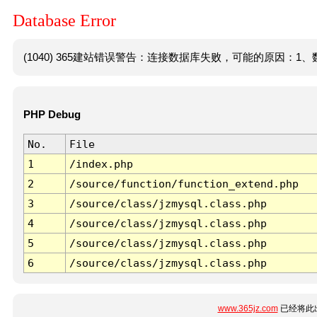
Database Error
(1040) 365建站错误警告：连接数据库失败，可能的原因：1、数
PHP Debug
No.
File
1
/index.php
2
/source/function/function_extend.php
3
/source/class/jzmysql.class.php
4
/source/class/jzmysql.class.php
5
/source/class/jzmysql.class.php
6
/source/class/jzmysql.class.php
www.365jz.com
已经将此