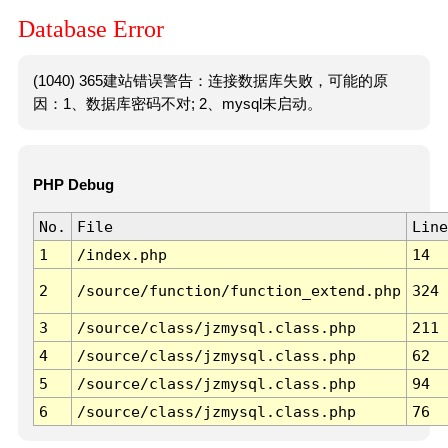
Database Error
(1040) 365建站错误警告：连接数据库失败，可能的原
因：1、数据库密码不对; 2、mysql未启动。
PHP Debug
No.
File
Line
1
/index.php
14
2
/source/function/function_extend.php
324
3
/source/class/jzmysql.class.php
211
4
/source/class/jzmysql.class.php
62
5
/source/class/jzmysql.class.php
94
6
/source/class/jzmysql.class.php
76