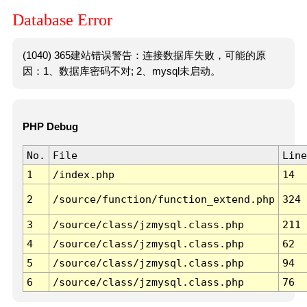
Database Error
(1040) 365建站错误警告：连接数据库失败，可能的原
因：1、数据库密码不对; 2、mysql未启动。
PHP Debug
No.
File
Line
1
/index.php
14
2
/source/function/function_extend.php
324
3
/source/class/jzmysql.class.php
211
4
/source/class/jzmysql.class.php
62
5
/source/class/jzmysql.class.php
94
6
/source/class/jzmysql.class.php
76