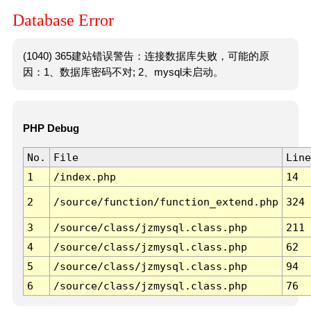
Database Error
(1040) 365建站错误警告：连接数据库失败，可能的原
因：1、数据库密码不对; 2、mysql未启动。
PHP Debug
No.
File
Line
1
/index.php
14
2
/source/function/function_extend.php
324
3
/source/class/jzmysql.class.php
211
4
/source/class/jzmysql.class.php
62
5
/source/class/jzmysql.class.php
94
6
/source/class/jzmysql.class.php
76