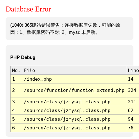
Database Error
(1040) 365建站错误警告：连接数据库失败，可能的原
因：1、数据库密码不对; 2、mysql未启动。
PHP Debug
No.
File
Line
1
/index.php
14
2
/source/function/function_extend.php
324
3
/source/class/jzmysql.class.php
211
4
/source/class/jzmysql.class.php
62
5
/source/class/jzmysql.class.php
94
6
/source/class/jzmysql.class.php
76