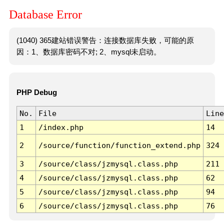
Database Error
(1040) 365建站错误警告：连接数据库失败，可能的原
因：1、数据库密码不对; 2、mysql未启动。
PHP Debug
No.
File
Line
1
/index.php
14
2
/source/function/function_extend.php
324
3
/source/class/jzmysql.class.php
211
4
/source/class/jzmysql.class.php
62
5
/source/class/jzmysql.class.php
94
6
/source/class/jzmysql.class.php
76