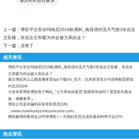
重庆时时彩百家乐
上一篇：
博彩平台安全吗纳尼2016欧洲杯_南昌强对流天气致3东说念
主坠楼，东说念主和窗为何会被大风吹走？
下一篇：没有了
相关资讯
博彩平台安全吗纳尼2016欧洲杯_南昌强对流天气致3东说念主坠楼，东说念
主和窗为何会被大风吹走？
最近博彩风云山猫直播体育app下载ios_官方：比利亚雷亚尔与宿将帕雷霍续
约至2026年
大发体育博彩博彩电子网站_“七天乖张由退货”真能乖张由吗？退货前先看这
篇，储藏备用→
博彩公司是诈骗吗买体育彩票违法吗
（www.crownluckyzonezonezone.com）
网络赌博的案例金沙环球博彩 | 一月期好意思元进款最高利率可达10%
热点资讯