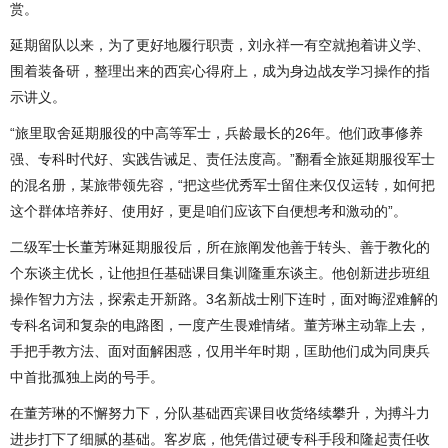
赏。
延期留队以来，为了更好地履行职责，刘永祥一有空就抱着讲义学、
围着装备研，整理出来的西宾心得府上，成为身边战友学习操作的指
示讲义。
“旅里取舍延期服役的中高等军士，兵龄最长的26年。他们政事修养
强、专科时代好、实践告诫足、责任法度高。”翻看全旅延期服役军士
的混名册，某旅带领先容，“把这些优秀军士留住来仅仅运转，如何把
这个群体培养好、使用好，更是咱们应该下自便想考和激动的”。
二级军士长董芳琳延期服役后，所在旅阐发他善于转头、善于教化的
个东谈主优长，让他担任基础课目集训隆重东谈主。他创新进步班组
操作智力方法，探索走开新路。3名新战士刚下连时，面对晦涩难解的
专科名词和复杂的电路图，一度产生畏难情绪。董芳琳主动靠上去，
手把手教方法、面对面解困惑，仅用半年时期，匡助他们成为同庚兵
中首批孤独上岗的号手。
在董芳琳的不懈努力下，分队基础西宾课目收货络续攀升，为搏斗力
进步打下了细腻的基础。客岁底，他凭借过硬专科手段和隆起责任收