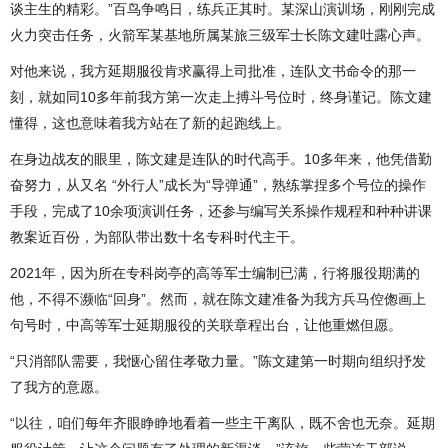
谈主生的精彩。”百鸟争鸣日，练兵正其时。某深山演训场，刚刚完成
火力突击任务，火箭军某基地所属某旅三级军士长陈文建吐露心声。
对他来说，我方延期服役肯求赢得上司批准，连队文书命令的那一
刻，就如同10多年前我方第一次走上搏斗号位时，终身谨记。陈文建
懂得，这也意味着我方站在了新的起跑线上。
在身边战友的眼里，陈文建是连队的时代高手。10多年来，他凭借勤
奋努力，从又名 “外行人”成长为“导弹通”，熟练掌捏多个号位的操作
手段，完成了10余项演训任务，还参与编写关系操作规程和种种讲课
教案近百份，为部队带出数十名专科时代主干。
2021年，因为所在专科岗亭的高等军士编制已满，行将服役期满的
他，不得不濒临“回身”。然而，就在陈文建准备为我方兵马倥偬画上
句号时，中高等军士延期服役的关联章程出台，让他重燃但愿。
“只消部队需要，我惬心留住孝敬力量。”陈文建第一时期向组织抒发
了我方的意愿。
“以往，咱们每年齐眼睁睁地看着一些主干离队，既不舍也无奈。延期