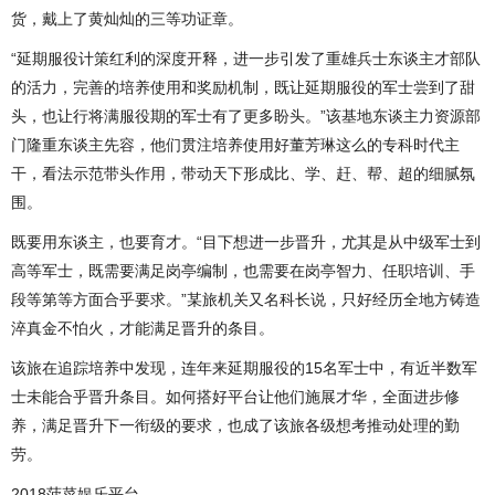
货，戴上了黄灿灿的三等功证章。
“延期服役计策红利的深度开释，进一步引发了重雄兵士东谈主才部队
的活力，完善的培养使用和奖励机制，既让延期服役的军士尝到了甜
头，也让行将满服役期的军士有了更多盼头。”该基地东谈主力资源部
门隆重东谈主先容，他们贯注培养使用好董芳琳这么的专科时代主
干，看法示范带头作用，带动天下形成比、学、赶、帮、超的细腻氛
围。
既要用东谈主，也要育才。“目下想进一步晋升，尤其是从中级军士到
高等军士，既需要满足岗亭编制，也需要在岗亭智力、任职培训、手
段等第等方面合乎要求。”某旅机关又名科长说，只好经历全地方铸造
淬真金不怕火，才能满足晋升的条目。
该旅在追踪培养中发现，连年来延期服役的15名军士中，有近半数军
士未能合乎晋升条目。如何搭好平台让他们施展才华，全面进步修
养，满足晋升下一衔级的要求，也成了该旅各级想考推动处理的勤
劳。
2018菠菜娱乐平台