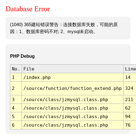
Database Error
(1040) 365建站错误警告：连接数据库失败，可能的原
因：1、数据库密码不对; 2、mysql未启动。
PHP Debug
No.
File
Line
1
/index.php
14
2
/source/function/function_extend.php
324
3
/source/class/jzmysql.class.php
211
4
/source/class/jzmysql.class.php
62
5
/source/class/jzmysql.class.php
94
6
/source/class/jzmysql.class.php
76