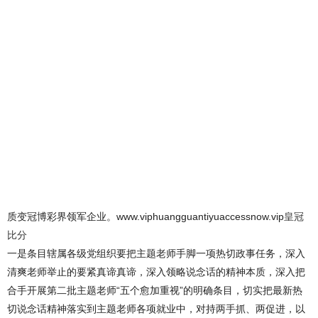
质变冠博彩界领军企业。www.viphuangguantiyuaccessnow.vip
皇冠
比分
一是条目辖属各级党组织要把主题老师手脚一项热切政事任务，深入
清爽老师举止的要紧真谛真谛，深入领略说念话的精神本质，深入把
合手开展第二批主题老师“五个愈加重视”的明确条目，切实把最新热
切说念话精神落实到主题老师各项就业中，对持两手抓、两促进，以