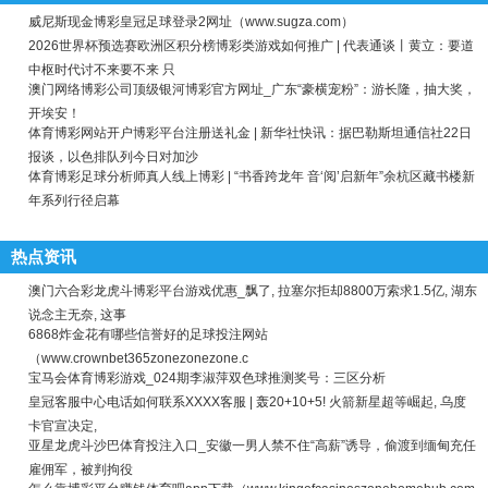
威尼斯现金博彩皇冠足球登录2网址（www.sugza.com）
2026世界杯预选赛欧洲区积分榜博彩类游戏如何推广 | 代表通谈丨黄立：要道
中枢时代讨不来要不来 只
澳门网络博彩公司顶级银河博彩官方网址_广东“豪横宠粉”：游长隆，抽大奖，
开埃安！
体育博彩网站开户博彩平台注册送礼金 | 新华社快讯：据巴勒斯坦通信社22日
报谈，以色排队列今日对加沙
体育博彩足球分析师真人线上博彩 | “书香跨龙年 音‘阅’启新年”余杭区藏书楼新
年系列行径启幕
热点资讯
澳门六合彩龙虎斗博彩平台游戏优惠_飘了, 拉塞尔拒却8800万索求1.5亿, 湖东
说念主无奈, 这事
6868炸金花有哪些信誉好的足球投注网站
（www.crownbet365zonezonezone.c
宝马会体育博彩游戏_024期李淑萍双色球推测奖号：三区分析
皇冠客服中心电话如何联系XXXX客服 | 轰20+10+5! 火箭新星超等崛起, 乌度
卡官宣决定,
亚星龙虎斗沙巴体育投注入口_安徽一男人禁不住“高薪”诱导，偷渡到缅甸充任
雇佣军，被判拘役