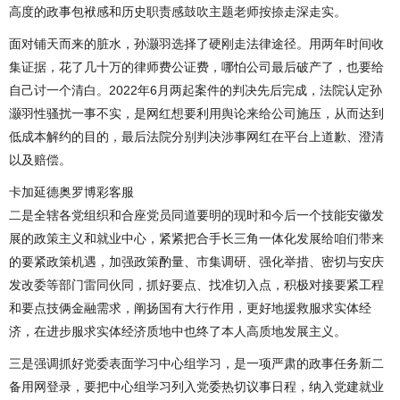
高度的政事包袱感和历史职责感鼓吹主题老师按捺走深走实。
面对铺天而来的脏水，孙灏羽选择了硬刚走法律途径。用两年时间收
集证据，花了几十万的律师费公证费，哪怕公司最后破产了，也要给
自己讨一个清白。2022年6月两起案件的判决先后完成，法院认定孙
灏羽性骚扰一事不实，是网红想要利用舆论来给公司施压，从而达到
低成本解约的目的，最后法院分别判决涉事网红在平台上道歉、澄清
以及赔偿。
卡加延德奥罗博彩客服
二是全辖各党组织和合座党员同道要明的现时和今后一个技能安徽发
展的政策主义和就业中心，紧紧把合手长三角一体化发展给咱们带来
的要紧政策机遇，加强政策酌量、市集调研、强化举措、密切与安庆
发改委等部门雷同伙同，抓好要点、找准切入点，积极对接要紧工程
和要点技俩金融需求，阐扬国有大行作用，更好地援救服求实体经
济，在进步服求实体经济质地中也终了本人高质地发展主义。
三是强调抓好党委表面学习中心组学习，是一项严肃的政事任务新二
备用网登录，要把中心组学习列入党委热切议事日程，纳入党建就业