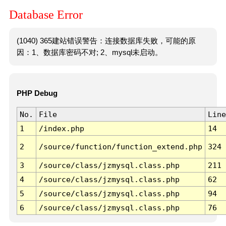
Database Error
(1040) 365建站错误警告：连接数据库失败，可能的原
因：1、数据库密码不对; 2、mysql未启动。
PHP Debug
No.
File
Line
1
/index.php
14
2
/source/function/function_extend.php
324
3
/source/class/jzmysql.class.php
211
4
/source/class/jzmysql.class.php
62
5
/source/class/jzmysql.class.php
94
6
/source/class/jzmysql.class.php
76