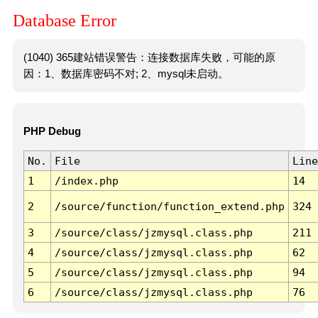
Database Error
(1040) 365建站错误警告：连接数据库失败，可能的原
因：1、数据库密码不对; 2、mysql未启动。
PHP Debug
No.
File
Line
1
/index.php
14
2
/source/function/function_extend.php
324
3
/source/class/jzmysql.class.php
211
4
/source/class/jzmysql.class.php
62
5
/source/class/jzmysql.class.php
94
6
/source/class/jzmysql.class.php
76