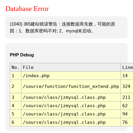
Database Error
(1040) 365建站错误警告：连接数据库失败，可能的原
因：1、数据库密码不对; 2、mysql未启动。
PHP Debug
No.
File
Line
1
/index.php
14
2
/source/function/function_extend.php
324
3
/source/class/jzmysql.class.php
211
4
/source/class/jzmysql.class.php
62
5
/source/class/jzmysql.class.php
94
6
/source/class/jzmysql.class.php
76