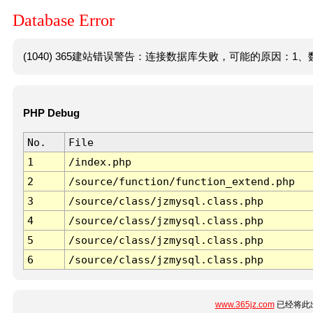
Database Error
(1040) 365建站错误警告：连接数据库失败，可能的原因：1、数
PHP Debug
No.
File
1
/index.php
2
/source/function/function_extend.php
3
/source/class/jzmysql.class.php
4
/source/class/jzmysql.class.php
5
/source/class/jzmysql.class.php
6
/source/class/jzmysql.class.php
www.365jz.com
已经将此