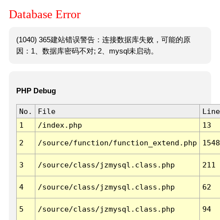
Database Error
(1040) 365建站错误警告：连接数据库失败，可能的原
因：1、数据库密码不对; 2、mysql未启动。
PHP Debug
No.
File
Line
1
/index.php
13
2
/source/function/function_extend.php
1548
3
/source/class/jzmysql.class.php
211
4
/source/class/jzmysql.class.php
62
5
/source/class/jzmysql.class.php
94