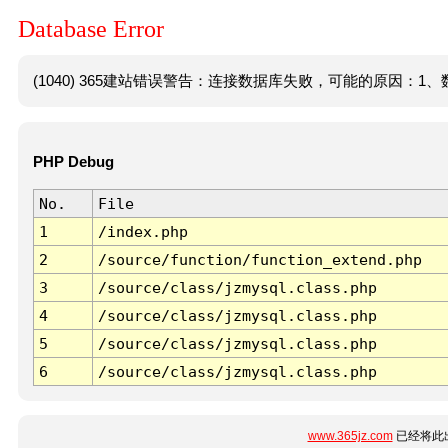
Database Error
(1040) 365建站错误警告：连接数据库失败，可能的原因：1、数
PHP Debug
No.
File
1
/index.php
2
/source/function/function_extend.php
3
/source/class/jzmysql.class.php
4
/source/class/jzmysql.class.php
5
/source/class/jzmysql.class.php
6
/source/class/jzmysql.class.php
www.365jz.com
已经将此