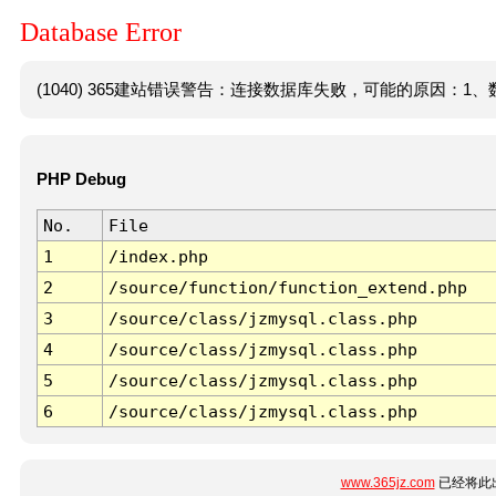
Database Error
(1040) 365建站错误警告：连接数据库失败，可能的原因：1、数
PHP Debug
No.
File
1
/index.php
2
/source/function/function_extend.php
3
/source/class/jzmysql.class.php
4
/source/class/jzmysql.class.php
5
/source/class/jzmysql.class.php
6
/source/class/jzmysql.class.php
www.365jz.com
已经将此