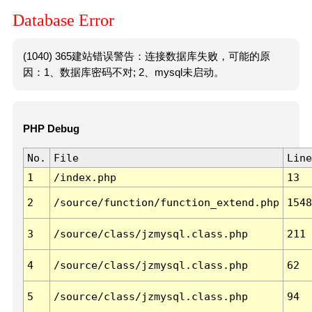
Database Error
(1040) 365建站错误警告：连接数据库失败，可能的原
因：1、数据库密码不对; 2、mysql未启动。
PHP Debug
No.
File
Line
1
/index.php
13
2
/source/function/function_extend.php
1548
3
/source/class/jzmysql.class.php
211
4
/source/class/jzmysql.class.php
62
5
/source/class/jzmysql.class.php
94