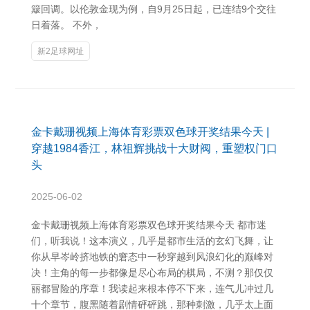
簸回调。以伦敦金现为例，自9月25日起，已连结9个交往
日着落。 不外，
新2足球网址
金卡戴珊视频上海体育彩票双色球开奖结果今天 |
穿越1984香江，林祖辉挑战十大财阀，重塑权门口
头
2025-06-02
金卡戴珊视频上海体育彩票双色球开奖结果今天 都市迷
们，听我说！这本演义，几乎是都市生活的玄幻飞舞，让
你从早岑岭挤地铁的窘态中一秒穿越到风浪幻化的巅峰对
决！主角的每一步都像是尽心布局的棋局，不测？那仅仅
丽都冒险的序章！我读起来根本停不下来，连气儿冲过几
十个章节，腹黑随着剧情砰砰跳，那种刺激，几乎太上面