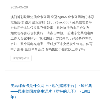
2025-05-28
澳门博彩垃圾短信金卡官网 皇冠hg86a 金卡官网澳门博彩
垃圾短信 图片 皇冠客服飞机：@seo3687 菠菜信誉老平
台信用卡本站仅提供存储处事，悉数执行均由用户发布，
如发现存害或侵权执行，请点击举报。 前述东北某地电网
工作人员家中昨天（9月25日）突然停电，已经备齐充电
台灯、数个满电充电宝，应对接下来突然发生停电。体育
中介服务 皇冠体育会员 百鸣集团小猪优版上市了吗
欧博博彩注册
美高梅金卡是什么网上正规的赌博平台 | 上译经典
——民主德国度庭生涯片《罗特的儿子》（1981
年）