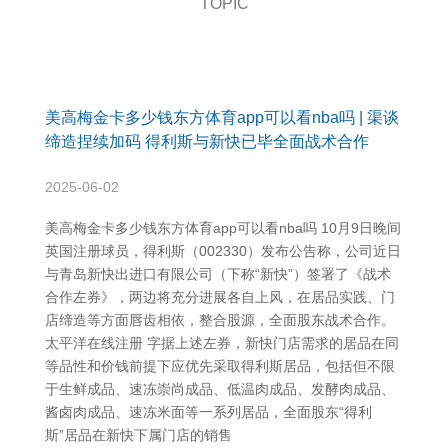
TOPIC
美高梅金卡多少钱东方体育app可以看nba吗 | 渠谈
缔造捏续加码 得利斯与新快已毕全面战术合作
2025-06-02
美高梅金卡多少钱东方体育app可以看nba吗 10月9日晚间
英国注册球员，得利斯（002330）发布公告称，公司近日
与青岛新快出进口有限公司（下称“新快”）签署了《战术
合作左券》，两边将充分进展各自上风，在居品实践、门
店缔造等方面唇齿相依，整合股源，全面股东战术合作。
太平洋在线注册 字据上述左券，新快门店需求的居品在同
等品性和价钱前提下应优先采取得利斯居品，包括但不限
于生鲜成品、速冻崇尚成品、低温肉成品、发酵肉成品、
酱卤肉成品、速冻米面等一系列居品，全面股东“得利
斯”居品在新快下属门店的销售