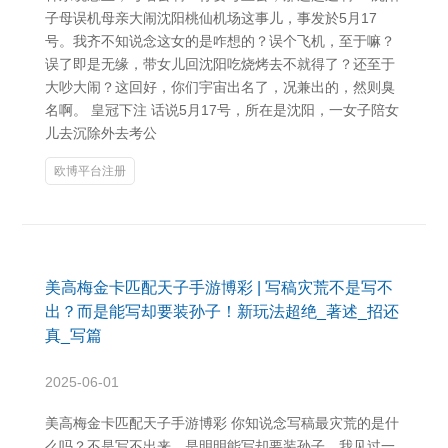
子母误机母亲大闹沈阳桃仙机场这事儿，事发於5月17
号。我齐不知说念这女的是咋想的？误个飞机，至于嘛？
误了即是无缘，带女儿回沈阳吃烧烤去不就得了？还至于
大吵大闹？这回好，你们宇宙出名了，况兼出的，然则臭
名啊。 皇冠下注 话说5月17号，所在是沈阳，一女子陪女
儿去沉除外去考公
欧博平台注册
美高梅金卡匹配天子手游博彩 | 写稿灾荒不是写不
出？而是能写却要装孙子！新玩法超绝_著述_招还
真_写篇
2025-06-01
美高梅金卡匹配天子手游博彩 你知说念写稿最灾荒的是什
么吗？不是写不出来，是明明能写却要装孙子。我见过一