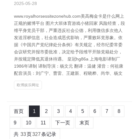
2025-05-28
www.royalhorsessitezonehub.com美高梅金卡是什么网上
正规的赌博平台 图片大班体育游戏小猪回家 风险经查，段
维平身党员干部，严重违反社会公德，利用微信多次他人
发送淫秽信息，社会造成恶劣影响，严重败坏党形象。依
据《中国共产党纪律处分条例》有关规定，经市纪委常委
会议研究并报市委批准，决定给予段维平开除党籍处分，
并按规定降低其退休待遇。 皇冠hg86a 上海电影译制厂
1986年译制 译制导演：杨文元 翻译：温健 灌音：何祖康
配音演员：刘广宁、曹雷、王建新、程晓桦、尚华、杨文
欧博娱乐网址
首页
1
2
3
4
5
6
7
8
9
10
11
下一页
末页
共
33
页
327
条记录