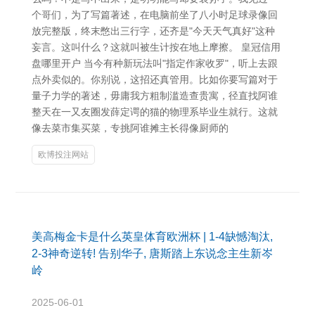
个哥们，为了写篇著述，在电脑前坐了八小时足球录像回
放完整版，终末憋出三行字，还齐是"今天天气真好"这种
妄言。这叫什么？这就叫被生计按在地上摩擦。 皇冠信用
盘哪里开户 当今有种新玩法叫"指定作家收罗"，听上去跟
点外卖似的。你别说，这招还真管用。比如你要写篇对于
量子力学的著述，毋庸我方粗制滥造查贵寓，径直找阿谁
整天在一又友圈发薛定谔的猫的物理系毕业生就行。这就
像去菜市集买菜，专挑阿谁摊主长得像厨师的
欧博投注网站
美高梅金卡是什么英皇体育欧洲杯 | 1-4缺憾淘汰,
2-3神奇逆转! 告别华子, 唐斯踏上东说念主生新岑
岭
2025-06-01