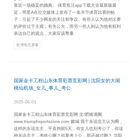
靠近一场稳妥的婚典。 体育投注app下载大全最新版最
近，明星A在社交媒体上发布了一条关于体育比赛的帖
子，引起了不少网友的关注和争议。有些人认为他对比赛
的评价过于主观，有失公允，而另一些人则认为他有权利
表达自己的观点，大家应该尊重
欧博电竞赛事
国家金卡工程山东体育彩票竞彩网 | 沈阳女的大闹
桃仙机场_女儿_事儿_考公
2025-06-01
国家金卡工程山东体育彩票竞彩网 文/肥猪满圈
www.triumphsportszone.com 赌城 我个东说念主认为啊，
这样的东说念主，平直拘留5天，你女儿也别考公了，你这
种东说念主，考啥公啊？你要考上公，那还越过啊？ 沈阳