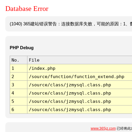
Database Error
(1040) 365建站错误警告：连接数据库失败，可能的原因：1、数
PHP Debug
No.
File
1
/index.php
2
/source/function/function_extend.php
3
/source/class/jzmysql.class.php
4
/source/class/jzmysql.class.php
5
/source/class/jzmysql.class.php
6
/source/class/jzmysql.class.php
www.365jz.com
已经将此