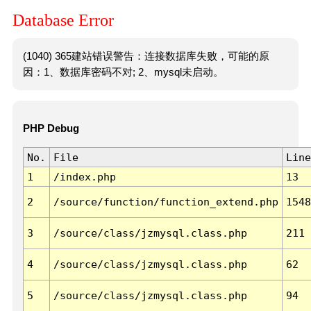
Database Error
(1040) 365建站错误警告：连接数据库失败，可能的原
因：1、数据库密码不对; 2、mysql未启动。
PHP Debug
No.
File
Line
1
/index.php
13
2
/source/function/function_extend.php
1548
3
/source/class/jzmysql.class.php
211
4
/source/class/jzmysql.class.php
62
5
/source/class/jzmysql.class.php
94