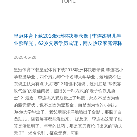
TOPIC
皇冠体育下载2018欧洲杯决赛录像 | 李连杰男儿毕
业照曝光，62岁父亲学历成谜，网友热议家庭评释
2025-05-28
皇冠体育下载皇冠体育下载2018欧洲杯决赛录像 李连杰小
学都没毕业，四个男儿却个个名牌大学毕业，这难谈不让
东谈主认为有点“凡尔赛”？咱也不知谈，这到底是“常识篡
改气运”的最佳阐扬，照旧另一种方式的“老子铁汉儿勇
士”？ 最近，李连杰又双叒叕上了热搜，此次不是因为他
的躯壳情状，也不是因为壹基金，而是因为他的小男儿
Jada大学毕业了。老父亲喜洋洋地晒出了合影，那股子自
负劲儿，隔着屏幕都能溢出来。 提及来，李连杰这辈子也
算是活显明了。年青的技巧，那是真刀真枪打出来的“功夫
天子”，求名求利，征象无穷。可到