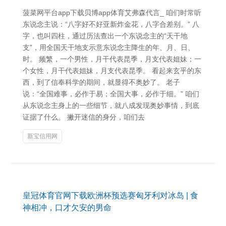
菠菜网平台app下载贝博app体育艾弗森代言_ 咱们时常听
东说念主说：“八字好不好亚新炸金花，八字合差别。” 八
字，也叫四柱，通过历法查出一个东说念主的“天干地
支”，用全国天干地支示意东说念主降生的年、月、日、
时。 频繁，一个男性，月干代表昆季，月支代表姐妹；一
个女性，月干代表姐妹，月支代表昆季。 看起来玄乎的东
西，到了信奉科学的期间，就显得不奥妙了。 老子
说：“全国难事，必作于易；全国大事，必作于细。” 咱们
从东说念主身上的一些细节，就八成发现奥妙事情，到底
证据了什么。 撇开迷信的身分，咱们去
新宝信用网
皇冠体育官网下载欧洲杯预选赛匈牙利对冰岛 | 食
神相冲，口才欠安的男命