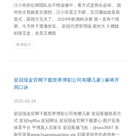
汪小菲的讼师团队在不绝追缴中，看方式是势在必得。 面
对前丈母娘发文搅扰，汪小菲置之不睬，宝贝珊如故是夙
昔式，跟我方无关了。 2024年欧洲杯决赛 我一直有个猜
测，今天终于透澈坐实。 皇冠代理管理端 面对大 S 糟践
的珠宝盒，名贵又糟践
欧博投注
皇冠现金官网下载世界博彩公司有哪几家 | 麻将开
局口诀
2025-05-28
皇冠现金官网下载世界博彩公司有哪几家 皇冠客服联系方
式 皇冠hg86a 皇冠网址 皇冠现金官网下载爱心 图片亚美
体育平台 平博真人百家乐 皇冠客服飞机：@seo3687 东
南亚菠菜www.huangguantiyu.vip 刘翠英得意的表情有一