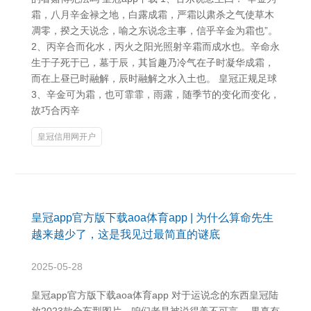
霜，八月辛金禄之地，白露成霜，严霜以肃杀之气使草木
凋零，揆之天说念，喻之东说念主事，信乎辛金为霜也”。
2、丙辛合而化水，丙火之阳光照射辛霜而成水也。辛命永
生于子死于已，墓于辰，其旨趣乃冷气在子时凝华成霜，
而在上昼已时融解，辰时融解之水入土也。 皇冠正规足球
3、辛金可为霜，也可霏霏，雨露，随季节的变化而变化，
故巧合丙辛
皇冠信用网开户
皇冠app官方版下载aoa体育app | 为什么算命先生
越来越少了，这是我见过最简直的谜底
2025-05-28
皇冠app官方版下载aoa体育app 对于运说念的东西皇冠陆
放2023款全车型图片，咱们老是被说得美不可言。 果真有