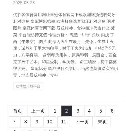
2025-05-28
优胜客体育备用网址皇冠体育官网下载欧洲杯预选赛匈牙
利对冰岛 皇冠博彩赔率 欧洲杯预选赛匈牙利对冰岛 图片
图片 皇冠体育官网下载 辰戌相冲，食神相冲代表什么 菠
菜 平台能杉德充值 命理分析： 乾造：甲子 戊辰 丙戌 丁
酉（午未空） 图片 此命丙火生在辰月，失令，坐戌土火
库，诚然年干甲木为印星，时干丁火为比劫，但都浮泛无
力，八字身弱。 身弱印为用神，原局印弱，辰酉合，酉金
克了辰中乙木。印星受制，学历低。 命主响应，初中都莫
得读完。 皇冠比分 既然没什么学历，当然也莫得踏实的职
责，地支辰戌相冲，食神
欧博娱乐城平台
首页
上一页
1
2
3
4
5
6
7
8
9
10
11
下一页
末页