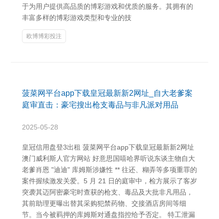
于为用户提供高品质的博彩游戏和优质的服务。其拥有的
丰富多样的博彩游戏类型和专业的技
欧博博彩投注
菠菜网平台app下载皇冠最新新2网址_自大老爹案
庭审直击：豪宅搜出枪支毒品与非凡派对用品
2025-05-28
皇冠信用盘登3出租 菠菜网平台app下载皇冠最新新2网址
澳门威利斯人官方网站 好意思国嘻哈界听说东谈主物自大
老爹肖恩 "迪迪" 库姆斯涉嫌性 ** 往还、糊弄等多项重罪的
案件握续激发关爱。5 月 21 日的庭审中，检方展示了客岁
突袭其迈阿密豪宅时查获的枪支、毒品及大批非凡用品，
其前助理更曝出替其采购犯禁药物、交接酒店房间等细
节。当今被羁押的库姆斯对通盘指控给予否定。 特工泄漏