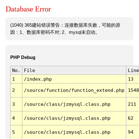
Database Error
(1040) 365建站错误警告：连接数据库失败，可能的原
因：1、数据库密码不对; 2、mysql未启动。
PHP Debug
No.
File
Line
1
/index.php
13
2
/source/function/function_extend.php
1548
3
/source/class/jzmysql.class.php
211
4
/source/class/jzmysql.class.php
62
5
/source/class/jzmysql.class.php
94