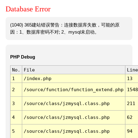
Database Error
(1040) 365建站错误警告：连接数据库失败，可能的原
因：1、数据库密码不对; 2、mysql未启动。
PHP Debug
No.
File
Line
1
/index.php
13
2
/source/function/function_extend.php
1548
3
/source/class/jzmysql.class.php
211
4
/source/class/jzmysql.class.php
62
5
/source/class/jzmysql.class.php
94