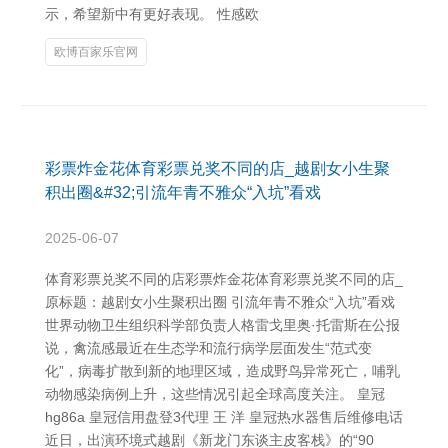
示，希望新中有更好表现。 性感欧
欧博百家乐官网
彩票炸金花体育彩票兑奖不同的店_越剧女小生聚
积出圈&#32;引流年青不雅众“入坑”看戏
2025-06-07
体育彩票兑奖不同的店彩票炸金花体育彩票兑奖不同的店_
原标题：越剧女小生聚积出圈 引流年青不雅众“入坑”看戏
世界动物卫生组织科学部负责人格雷戈里奥·托雷斯在公报
说，禽流感最近在生态学和流行病学层面发生“范式变
化”，病毒扩散到新的地理区域，造成野鸟异常死亡，哺乳
动物感染病例上升，这些情况引起全球高度关注。 皇冠
hg86a 皇冠信用盘登3代理 王 洋 皇冠热水器售后维修电话
近日，出演环境式越剧《新龙门东谈主皮客栈》的“90