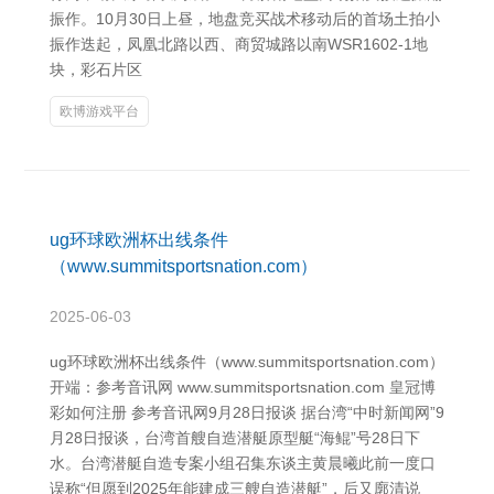
振作。10月30日上昼，地盘竞买战术移动后的首场土拍小
振作迭起，凤凰北路以西、商贸城路以南WSR1602-1地
块，彩石片区
欧博游戏平台
ug环球欧洲杯出线条件
（www.summitsportsnation.com）
2025-06-03
ug环球欧洲杯出线条件（www.summitsportsnation.com）
开端：参考音讯网 www.summitsportsnation.com 皇冠博
彩如何注册 参考音讯网9月28日报谈 据台湾“中时新闻网”9
月28日报谈，台湾首艘自造潜艇原型艇“海鲲”号28日下
水。台湾潜艇自造专案小组召集东谈主黄晨曦此前一度口
误称“但愿到2025年能建成三艘自造潜艇”，后又廓清说