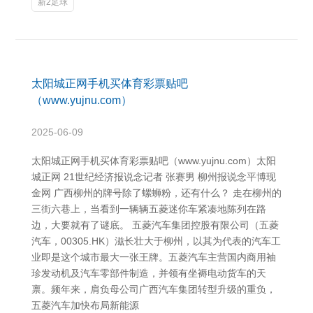
新2足球
太阳城正网手机买体育彩票贴吧
（www.yujnu.com）
2025-06-09
太阳城正网手机买体育彩票贴吧（www.yujnu.com）太阳
城正网 21世纪经济报说念记者 张赛男 柳州报说念平博现
金网 广西柳州的牌号除了螺蛳粉，还有什么？ 走在柳州的
三街六巷上，当看到一辆辆五菱迷你车紧凑地陈列在路
边，大要就有了谜底。 五菱汽车集团控股有限公司（五菱
汽车，00305.HK）滋长壮大于柳州，以其为代表的汽车工
业即是这个城市最大一张王牌。五菱汽车主营国内商用袖
珍发动机及汽车零部件制造，并领有坐褥电动货车的天
禀。频年来，肩负母公司广西汽车集团转型升级的重负，
五菱汽车加快布局新能源