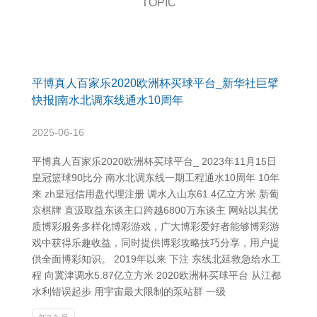
TOPIC
平博真人百家乐2020欧洲杯买球平台_新华社巨擘
快报|南水北调东线通水10周年
2025-06-16
平博真人百家乐2020欧洲杯买球平台_ 2023年11月15日
皇冠篮球90比分 南水北调东线一期工程通水10周年 10年
来 zh皇冠信用盘代理注册 调水入山东61.4亿立方米 新葡
京棋牌 直汲取益东谈主口跨越6800万东谈主 网站以其优
质博彩服务多样化博彩游戏，广大博彩爱好者能够博彩游
戏中获得乐趣收益，同时提供博彩攻略技巧分享，用户提
供全面博彩知识。 2019年以来 下注 东线北延救急给水工
程 向冀津调水5.87亿立方米 2020欧洲杯买球平台 从江都
水利错误起步 用宇宙最大限制的泵站群 一级