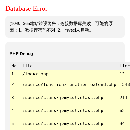
Database Error
(1040) 365建站错误警告：连接数据库失败，可能的原
因：1、数据库密码不对; 2、mysql未启动。
PHP Debug
No.
File
Line
1
/index.php
13
2
/source/function/function_extend.php
1548
3
/source/class/jzmysql.class.php
211
4
/source/class/jzmysql.class.php
62
5
/source/class/jzmysql.class.php
94