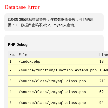
Database Error
(1040) 365建站错误警告：连接数据库失败，可能的原
因：1、数据库密码不对; 2、mysql未启动。
PHP Debug
No.
File
Line
1
/index.php
13
2
/source/function/function_extend.php
1548
3
/source/class/jzmysql.class.php
211
4
/source/class/jzmysql.class.php
62
5
/source/class/jzmysql.class.php
94