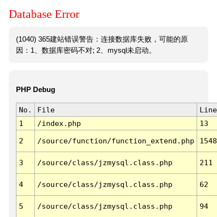
Database Error
(1040) 365建站错误警告：连接数据库失败，可能的原
因：1、数据库密码不对; 2、mysql未启动。
PHP Debug
No.
File
Line
1
/index.php
13
2
/source/function/function_extend.php
1548
3
/source/class/jzmysql.class.php
211
4
/source/class/jzmysql.class.php
62
5
/source/class/jzmysql.class.php
94