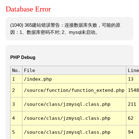
Database Error
(1040) 365建站错误警告：连接数据库失败，可能的原
因：1、数据库密码不对; 2、mysql未启动。
PHP Debug
No.
File
Line
1
/index.php
13
2
/source/function/function_extend.php
1548
3
/source/class/jzmysql.class.php
211
4
/source/class/jzmysql.class.php
62
5
/source/class/jzmysql.class.php
94