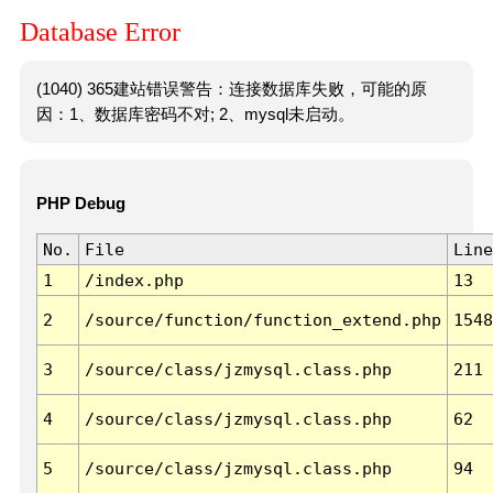
Database Error
(1040) 365建站错误警告：连接数据库失败，可能的原
因：1、数据库密码不对; 2、mysql未启动。
PHP Debug
No.
File
Line
1
/index.php
13
2
/source/function/function_extend.php
1548
3
/source/class/jzmysql.class.php
211
4
/source/class/jzmysql.class.php
62
5
/source/class/jzmysql.class.php
94