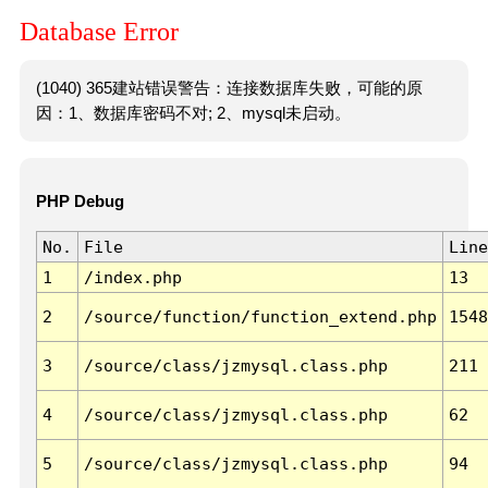
Database Error
(1040) 365建站错误警告：连接数据库失败，可能的原
因：1、数据库密码不对; 2、mysql未启动。
PHP Debug
No.
File
Line
1
/index.php
13
2
/source/function/function_extend.php
1548
3
/source/class/jzmysql.class.php
211
4
/source/class/jzmysql.class.php
62
5
/source/class/jzmysql.class.php
94